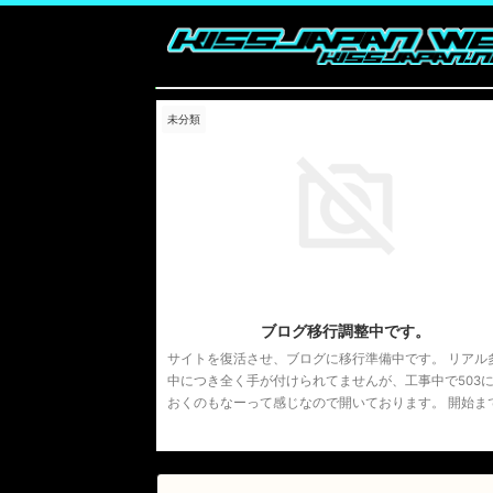
未分類
2021/
ブログ移行調整中です。
サイトを復活させ、ブログに移行準備中です。 リアル
中につき全く手が付けられてませんが、工事中で503
おくのもなーって感じなので開いております。 開始ま
しばらくお待ちください。 Youtubeチャンネル
https://www.youtube.com/channel/UCBSTQrQU7jSQ9
fq3nWQ 主な動画 https://www.youtube.com/watch?
v=IUZol56oQAk Twitter https://twitter.com/kissjapan &n