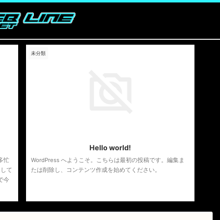
未分類
6/14
2021/3/1
Hello world!
多忙
WordPress へようこそ。こちらは最初の投稿です。編集ま
にして
たは削除し、コンテンツ作成を始めてください。
で今
FRLD
b ...