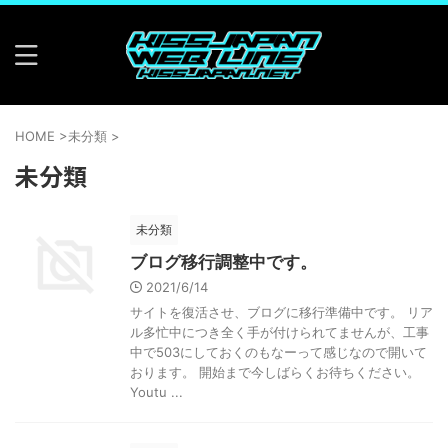
HOME
>
未分類
>
未分類
未分類
ブログ移行調整中です。
2021/6/14
サイトを復活させ、ブログに移行準備中です。 リア
ル多忙中につき全く手が付けられてませんが、工事
中で503にしておくのもなーって感じなので開いて
おります。 開始まで今しばらくお待ちください。
Youtu ...